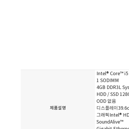
Intel® Core™ i
1 SODIMM
4GB DDR3L Sys
HDD / SSD 128G
ODD 없음
제품설명
디스플레이39.6cm F
그래픽Intel® HD 
SoundAlive™
Gigabit Ethern