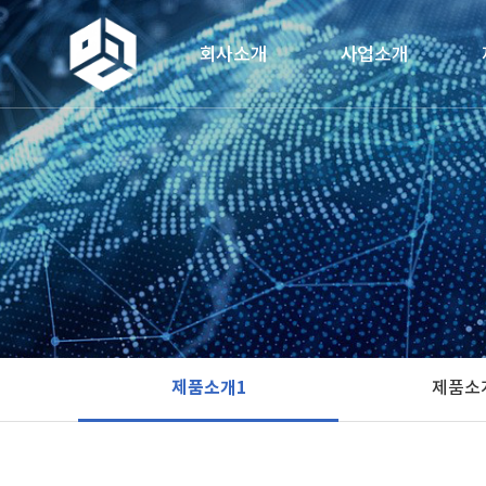
회사소개
사업소개
인사말
사업분야
연혁
사업안내
조직도
사업절차
비전
소개/설명01
찾아오시는 길
소개/설명02
소개/설명03
제품소개1
제품소