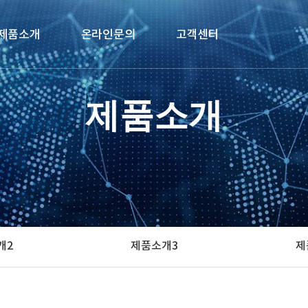
제품소개
온라인문의
고객센터
제품소개1
Q & A
공지사항
제품소개
제품소개2
1:1 문의
자주하는 질문
제품소개3
갤러리
제품소개4
웹진게시판
제품소개5
대리점안내
개2
제품소개3
제