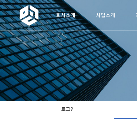
회사소개
사업소개
인사말
사업분야
연혁
사업안내
조직도
사업절차
비전
소개/설명01
찾아오시는 길
소개/설명02
소개/설명03
로그인