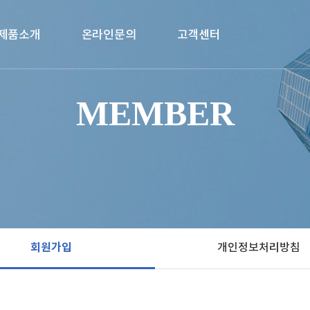
제품소개
온라인문의
고객센터
제품소개1
Q & A
공지사항
MEMBER
제품소개2
1:1 문의
자주하는 질문
제품소개3
갤러리
제품소개4
웹진게시판
제품소개5
대리점안내
회원가입
개인정보처리방침