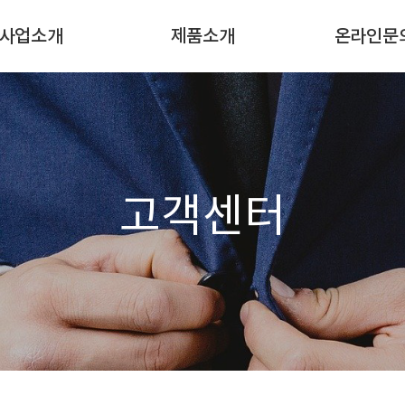
사업소개
제품소개
온라인문
사업분야
제품소개1
Q & A
사업안내
제품소개2
1:1 문의
사업절차
제품소개3
소개/설명01
제품소개4
고객센터
소개/설명02
제품소개5
소개/설명02